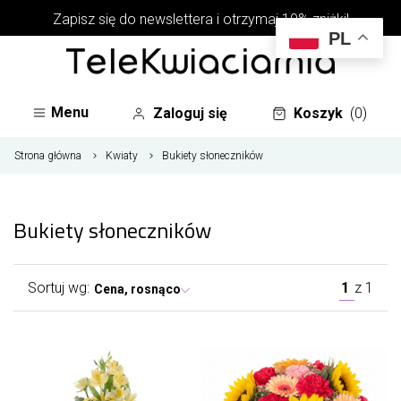
Zapisz się do newslettera i otrzymaj 10% zniżki!
PL
Menu
Zaloguj się
Koszyk
(0)
Strona główna
Kwiaty
Bukiety słoneczników
Bukiety słoneczników
Sortuj wg:
1
z
1
Cena, rosnąco