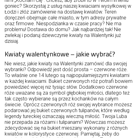
nimi „Kocham Cię”. Chcesz, aby zrobił to w Twoim imieniu
goniec? Skorzystaj z usług naszej kwiaciarni wysyłkowej w
Łodzi i złóż zamówienie na dostawę kwiatów. Teren
doręczeń obejmuje całe miasto, w tym adresy prywatne
oraz firmowe. Niespodzianka w czasie pracy? Nie ma
problemu! Dostawa do domu? Jak najbardziej tak! Nie
zwlekaj i podaruj dziewczynie kwiaty na Walentynki już
dzisiaj.
Kwiaty walentynkowe – jakie wybrać?
Nie wiesz, jakie kwiaty na Walentynki zamówić dla swojej
wybranki? Odpowiedź jest dość prosta – czerwone róże.
To właśnie one 14 lutego są najpopularniejszymi kwiatami
w każdej kwiaciarni. Bukiet czerwonych róż potrafi bowiem
powiedzieć więcej niż tysiąc słów. Dodatkowo czerwone
róże uważane są za symbol głębokiej miłości, dlatego też
tak często wybierane są przez kochanków na całym
świecie. Oprócz czerwonych róż swojej wybrance możesz
podarować jej bukiet czerwonych tulipanów, które według
legendy tureckiej oznaczają wieczną miłość. Twoja Luba
nie przepada za różami i tulipanami? Wówczas możesz
zdecydować się na bukiet mieszany wykonany z różnych
kwiatów w kolorystyce czerwonej. Pamiętaj, żeby do