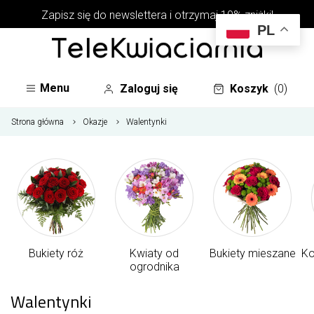
Zapisz się do newslettera i otrzymaj 10% zniżki!
PL
Menu
Zaloguj się
Koszyk
(0)
Strona główna
Okazje
Walentynki
Bukiety róż
Kwiaty od
Bukiety mieszane
Ko
ogrodnika
Walentynki