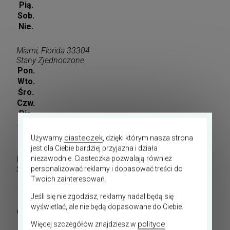
Pią.
Sob.
Nie.
Miami, Florida 33304
Stany Zjednoczone
Pon.
Wto.
Śro.
Czw.
Pią.
Sob.
Nie.
ciasteczek
Używamy
, dzięki którym nasza strona
jest dla Ciebie bardziej przyjazna i działa
niezawodnie. Ciasteczka pozwalają również
Miami, Florida 33026
Stany Zjednoczone
personalizować reklamy i dopasować treści do
Pon.
Twoich zainteresowań.
Wto.
Jeśli się nie zgodzisz, reklamy nadal będą się
Śro.
wyświetlać, ale nie będą dopasowane do Ciebie.
Czw.
Pią.
polityce
Więcej szczegółów znajdziesz w