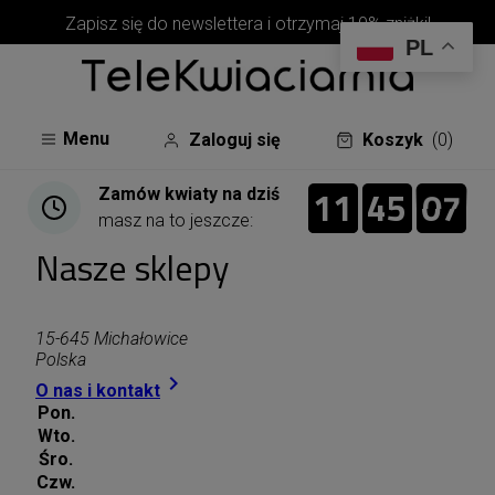
Zapisz się do newslettera i otrzymaj 10% zniżki!
PL
Menu
Zaloguj się
Koszyk
(0)
11
45
06
11
00
45
00
07
Zamów kwiaty na dziś
07
masz na to jeszcze:
Nasze sklepy
15-645 Michałowice
Polska

O nas i kontakt
Pon.
Wto.
Śro.
Czw.