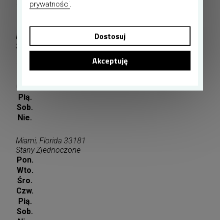
Sob.
prywatności
.
Nie.
Dostosuj
Miami, Florida 33133
Stany Zjednoczone
Pon.
Akceptuję
Wto.
Śro.
Czw.
Pią.
Sob.
Nie.
Miami, Florida 33181
Stany Zjednoczone
Pon.
Wto.
Śro.
Czw.
Pią.
Sob.