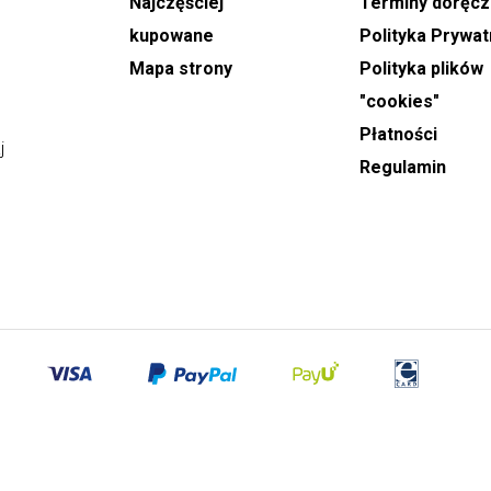
Najczęściej
Terminy doręcz
godzinach od 9:00 do 21:00. Podczas składania
zamówienia można wybrać konkretny dzień
e
kupowane
Polityka Prywat
realizacji oraz wskazać orientacyjny, dwugodzinny
Mapa strony
Polityka plików
przedział czasowy doręczenia.
"cookies"
Płatności
W dniach o szczególnie dużej liczbie zamówień,
j
takich jak
Dzień Babci, Walentynki, Dzień Kobiet
Regulamin
oraz Dzień Matki
, dostawy realizowane są w
rozszerzonych godzinach od 8:00 do 22:00. W tym
okresie nie ma możliwości ustalenia dokładnej
!
godziny doręczenia.
Zamówienia na
wiązanki oraz wieńce
pogrzebowe
przyjmowane są z co najmniej
jednodniowym wyprzedzeniem. Podanie godziny
rozpoczęcia ceremonii umożliwia właściwe
zaplanowanie przygotowania i dostawy.
Kwiaty od ogrodnika
oraz
kosze prezentowe
ze