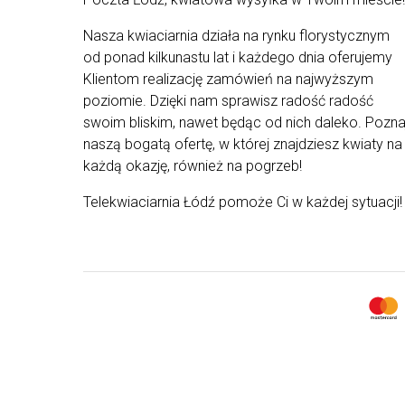
najlepszych dostawców. Kompozycje od naszych
florystów są tworzone tylko ze świeżych, staranni
Nasza kwiaciarnia działa na rynku florystycznym
wyselekcjonowanych roślin, by wyjątkowe
od ponad kilkunastu lat i każdego dnia oferujemy
kompozycje mogły trafić prosto do rąk waszych
Klientom realizację zamówień na najwyższym
najbliższych. Z uwagi na ograniczoną dostępność
kwiatów od dostawców i występowanie ich
poziomie. Dzięki nam sprawisz radość radość
różnych rodzajów - kompozycja może różnić się
swoim bliskim, nawet będąc od nich daleko. Pozna
od tej przedstawionej na zdjęciu.
naszą bogatą ofertę, w której znajdziesz kwiaty na
każdą okazję, również na pogrzeb!
Telekwiaciarnia Łódź pomoże Ci w każdej sytuacji