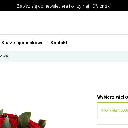
Zapisz się do newslettera i otrzymaj 10% zniżki!
Kosze upominkowe
Kontakt
wonych
Wybierz wielk
315,00
Krótkie