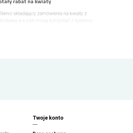
Stały rabat na kwiaty
Klienci składający zamówienia na kwiaty z
dostawą w Łodzi mogą korzystać z systemu
stopniowych rabatów. Po zalogowaniu się na
konto przed zakupem, wysokość zniżki jest
naliczana na podstawie wcześniejszych
zamówień. Każde 100 zł wydane na kwiaty
zwiększa rabat o 1%, który obowiązuje przy
kolejnych zakupach i może sięgnąć maksymalnie
10%.
Twoje konto