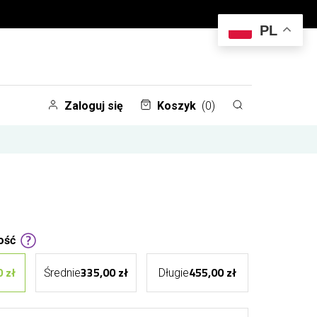
PL
Zaloguj się
Koszyk
(0)
ość
 zł
335,00 zł
455,00 zł
Średnie
Długie