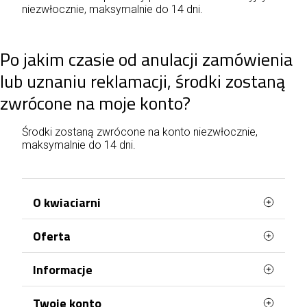
niezwłocznie, maksymalnie do 14 dni.
Po jakim czasie od anulacji zamówienia
lub uznaniu reklamacji, środki zostaną
zwrócone na moje konto?
Środki zostaną zwrócone na konto niezwłocznie,
maksymalnie do 14 dni.
O kwiaciarni
Oferta
Poczta Łódź, kwiatowa wysyłka w Twoim
mieście!
Najczęściej kupowane
Informacje
Nasza kwiaciarnia działa na rynku florystycznym
Mapa strony
od ponad kilkunastu lat i każdego dnia oferujemy
Terminy doręczenia
Klientom realizację zamówień na najwyższym
Twoje konto