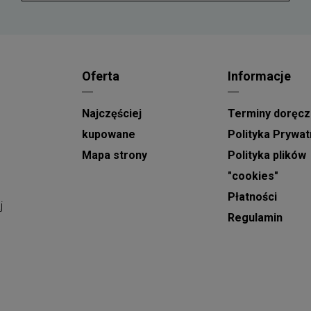
czasu przygotowania wynoszącego około 2
a
godziny. Aby skorzystać z
dostawy w weekend
,
zamówienie należy złożyć i opłacić do soboty do
godziny 15:00.
Oferta
Informacje
Doręczenia odbywają się w ciągu dnia, w
Najczęściej
Terminy doręcz
godzinach od 9:00 do 21:00. Podczas składania
zamówienia można wybrać konkretny dzień
kupowane
Polityka Prywat
realizacji oraz wskazać orientacyjny, dwugodzinny
Mapa strony
Polityka plików
przedział czasowy doręczenia.
"cookies"
Płatności
W dniach o szczególnie dużej liczbie zamówień,
j
takich jak
Dzień Babci, Walentynki, Dzień Kobiet
Regulamin
oraz Dzień Matki
, dostawy realizowane są w
rozszerzonych godzinach od 8:00 do 22:00. W tym
okresie nie ma możliwości ustalenia dokładnej
!
godziny doręczenia.