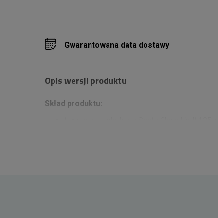
Gwarantowana data dostawy
Opis wersji produktu
Skład produktu:
figurka czekoladowa Santa Claus Lindt 125g
praliny Lindor Milk Bag Lindt 100g
praliny Lindor Assorted Bag Lindt 100g
praliny Lindor Salted Caramel Bag Lindt 100g
praliny Lindor Milk Xmas Tree Lindt 125g
praliny Lindor Assorted Xmas Tree Lindt 125
praliny Lindor Silver Xmas Tree Lindt 125g
whisky 1782 J.A. Baczewski 700ml
Przydatne informacje