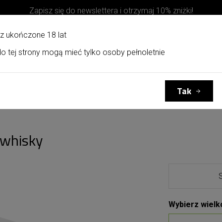
Zapisz się do newslettera i otrzymaj 10% zniżki!
z ukończone 18 lat
o tej strony mogą mieć tylko osoby pełnoletnie
Kosze upominkowe
Kontakt
Tak
 whisky
Wybierz wielk