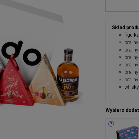
Skład produ
figurk
pralin
pralin
pralin
pralin
pralin
pralin
whisky
Wybierz doda