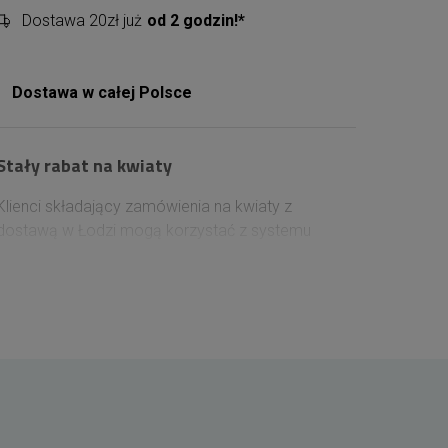
Dostawa 20zł już
od 2 godzin!*
Dostawa w całej Polsce
Stały rabat na kwiaty
Klienci składający zamówienia na kwiaty z
dostawą w Łodzi mogą korzystać z systemu
stopniowych rabatów. Po zalogowaniu się na
konto przed zakupem, wysokość zniżki jest
naliczana na podstawie wcześniejszych
zamówień. Każde 100 zł wydane na kwiaty
zwiększa rabat o 1%, który obowiązuje przy
kolejnych zakupach i może sięgnąć maksymalnie
10%.