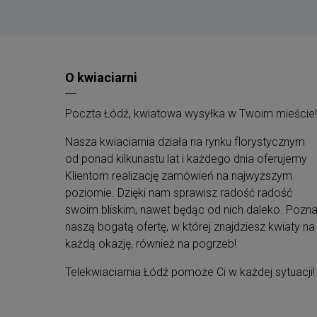
Upominek doręczamy kurierem DHL
. Ty
wybierasz adres i datę dostawy.
Dodaj własne, spersonalizowane życzeni
do wysyłanego prezentu.
Wszystkie
zestawy są estetycznie
zapakowane
jako gotowe prezenty.
O kwiaciarni
Tylko najwyższej jakości produkty
z
odległym terminem ważności
.
Opakowania naszych zestawów są
Poczta Łódź, kwiatowa wysyłka w Twoim mieście!
biodegradowalne
, posiadające niezbędne
certyfikaty.
Nasza kwiaciarnia działa na rynku florystycznym
Produkty
możesz indywidualnie
od ponad kilkunastu lat i każdego dnia oferujemy
spersonalizować
, dodając obwolutę.
Klientom realizację zamówień na najwyższym
Wszystkie nasze zestawy są
komponowane
z największą dbałością o szczegóły
.
poziomie. Dzięki nam sprawisz radość radość
swoim bliskim, nawet będąc od nich daleko. Pozna
naszą bogatą ofertę, w której znajdziesz kwiaty na
każdą okazję, również na pogrzeb!
Telekwiaciarnia Łódź pomoże Ci w każdej sytuacji