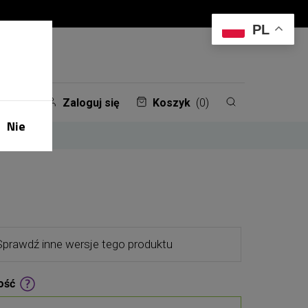
PL
Zaloguj się
Koszyk
(0)
Nie
Sprawdź inne wersje tego produktu
ość