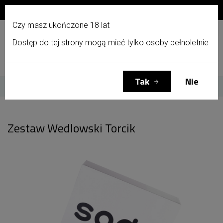
Zapisz się do newslettera i otrzymaj 10% zniżki!
PL
Czy masz ukończone 18 lat
Dostęp do tej strony mogą mieć tylko osoby pełnoletnie
Menu
Zaloguj się
Koszyk
(0)
Tak
Nie
Strona główna
Zestaw Wedlowski Torcik
Zestaw Wedlowski Torcik